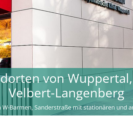
pien für die bestmögl
 psychischen Erkranku
re und teilstationäre Behandlungen unserer Patien