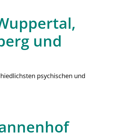
 Wuppertal,
berg und
schiedlichsten psychischen und
Tannenhof