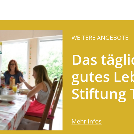
WEITERE ANGEBOTE
Das tägl
gutes Le
Stiftung
Mehr Infos